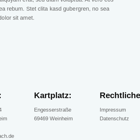
ea rebum. Stet clita kasd gubergren, no sea
olor sit amet.
:
Kartplatz:
Rechtliche
4
Engesserstraße
Impressum
eim
69469 Weinheim
Datenschutz
ach.de