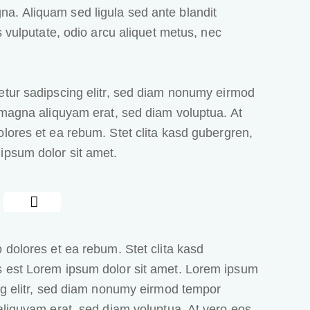
a. Aliquam sed ligula sed ante blandit
s vulputate, odio arcu aliquet metus, nec
etur sadipscing elitr, sed diam nonumy eirmod
 magna aliquyam erat, sed diam voluptua. At
lores et ea rebum. Stet clita kasd gubergren,
ipsum dolor sit amet.
 dolores et ea rebum. Stet clita kasd
s est Lorem ipsum dolor sit amet. Lorem ipsum
ing elitr, sed diam nonumy eirmod tempor
aliquyam erat, sed diam voluptua. At vero eos