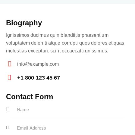
Biography
Ignissimos ducimus quin blandiitis praesentium
voluptatem deleniti atque corrupti quos dolores et quas
molestias excepturi. scint occaecatti gnissimus.
info@example.com
E-
+1 800 123 45 67
m
Ph
ail:
on
Contact Form
e: